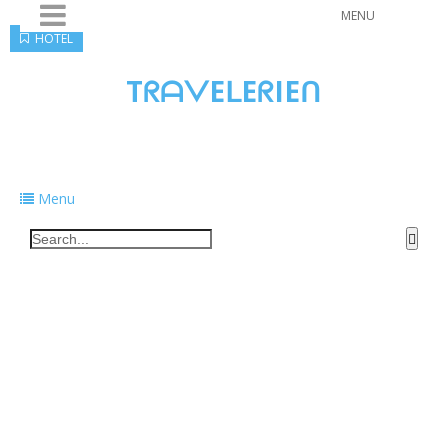
MENU
HOTEL
TᖇᗩᐯEᒪEᖇIEᑎ
Traveling to taste, learn, and grow. Sharing
food, tech, and stories along the way.
Menu