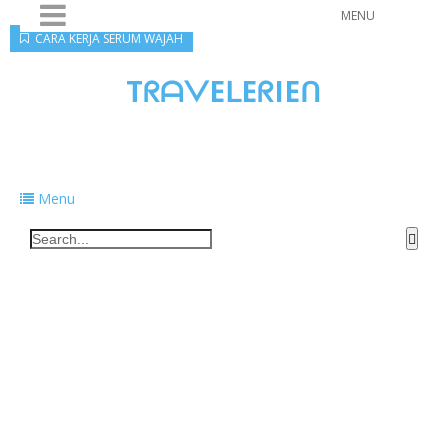
MENU
CARA KERJA SERUM WAJAH
TᖇᗩᐯEᒪEᖇIEᑎ
Traveling to taste, learn, and grow. Sharing
food, tech, and stories along the way.
Menu