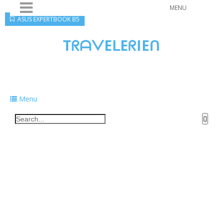
MENU
ASUS EXPERTBOOK B5
TᖇᗩᐯEᒪEᖇIEᑎ
Traveling to taste, learn, and grow. Sharing
food, tech, and stories along the way.
Menu